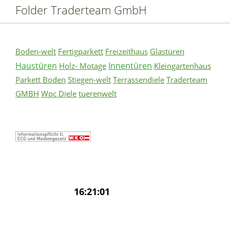
Folder Traderteam GmbH
Boden-welt
Fertigparkett
Freizeithaus
Glastüren
Haustüren
Innentüren
Holz- Motage
Kleingartenhaus
Parkett Boden
Stiegen-welt
Terrassendiele
Traderteam
GMBH
Wpc Diele
tuerenwelt