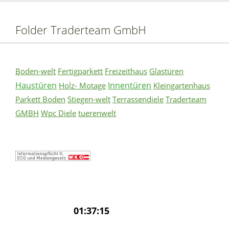
Folder Traderteam GmbH
Boden-welt
Fertigparkett
Freizeithaus
Glastüren
Haustüren
Innentüren
Holz- Motage
Kleingartenhaus
Parkett Boden
Stiegen-welt
Terrassendiele
Traderteam
GMBH
Wpc Diele
tuerenwelt