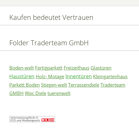
Kaufen bedeutet Vertrauen
Folder Traderteam GmbH
Boden-welt
Fertigparkett
Freizeithaus
Glastüren
Haustüren
Innentüren
Holz- Motage
Kleingartenhaus
Parkett Boden
Stiegen-welt
Terrassendiele
Traderteam
GMBH
Wpc Diele
tuerenwelt