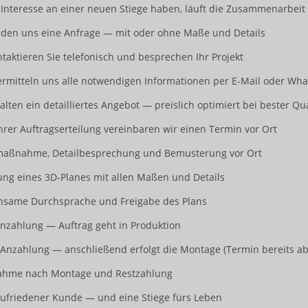
Interesse an einer neuen Stiege haben, läuft die Zusammenarbeit 
enden uns eine Anfrage — mit oder ohne Maße und Details
ontaktieren Sie telefonisch und besprechen Ihr Projekt
bermitteln uns alle notwendigen Informationen per E-Mail oder Wh
halten ein detailliertes Angebot — preislich optimiert bei bester Qua
Ihrer Auftragserteilung vereinbaren wir einen Termin vor Ort
rmaßnahme, Detailbesprechung und Bemusterung vor Ort
llung eines 3D-Planes mit allen Maßen und Details
insame Durchsprache und Freigabe des Plans
 Anzahlung — Auftrag geht in Produktion
 Anzahlung — anschließend erfolgt die Montage (Termin bereits a
bnahme nach Montage und Restzahlung
n zufriedener Kunde — und eine Stiege fürs Leben