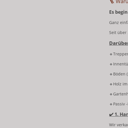
🪜 Waru
Es begin
Ganz einf
Seit über
Darüber
🔹Treppe
🔹Innent
🔹Böden (
🔹Holz im
🔹Gartenh
🔹Passiv 
✔️ 1. Ha
Wir verka