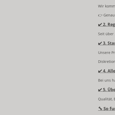
Wir komm
👉 Genau 
✔️ 2. Re
Seit über
✔️ 3. St
Unsere Pr
Diskretio
✔️ 4. Al
Bei uns h
✔️ 5. Üb
Qualität,
🔧 So f