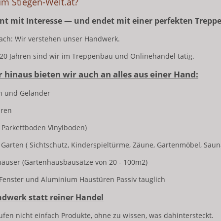
m Stiegen-Welt.at?
nt mit Interesse — und endet mit einer perfekten Treppe
ach: Wir verstehen unser Handwerk.
 20 Jahren sind wir im Treppenbau und Onlinehandel tätig.
 hinaus bieten wir auch an alles aus einer Hand:
n und Geländer
üren
 Parkettboden Vinylboden)
 Garten ( Sichtschutz, Kinderspieltürme, Zäune, Gartenmöbel, Sa
äuser (Gartenhausbausätze von 20 - 100m2)
-Fenster und Aluminium Haustüren Passiv tauglich
ndwerk statt reiner Handel
ufen nicht einfach Produkte, ohne zu wissen, was dahintersteckt.